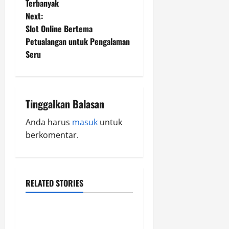
o
Terbanyak
Next:
s
Slot Online Bertema
t
Petualangan untuk Pengalaman
Seru
n
a
Tinggalkan Balasan
v
Anda harus
masuk
untuk
i
berkomentar.
g
a
RELATED STORIES
t
SLOT
i
Mahjong Terpercaya untuk