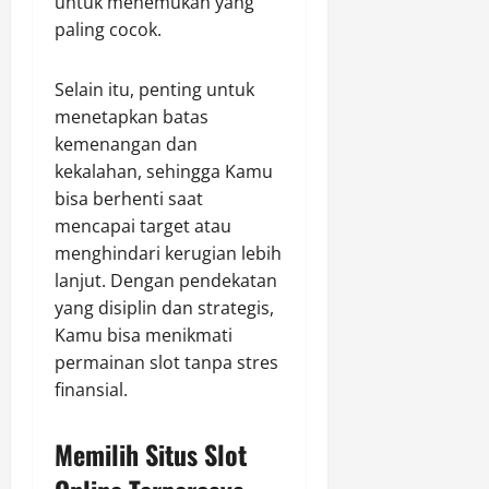
untuk menemukan yang
paling cocok.
Selain itu, penting untuk
menetapkan batas
kemenangan dan
kekalahan, sehingga Kamu
bisa berhenti saat
mencapai target atau
menghindari kerugian lebih
lanjut. Dengan pendekatan
yang disiplin dan strategis,
Kamu bisa menikmati
permainan slot tanpa stres
finansial.
Memilih Situs Slot