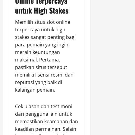
Online Terpercaya
untuk High Stakes
Memilih situs slot online
terpercaya untuk high
stakes sangat penting bagi
para pemain yang ingin
meraih keuntungan
maksimal. Pertama,
pastikan situs tersebut
memiliki lisensi resmi dan
reputasi yang baik di
kalangan pemain.
Cek ulasan dan testimoni
dari pengguna lain untuk
memastikan keamanan dan
keadilan permainan. Selain