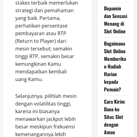
stakes terbaik memerlukan
Dopamin
strategi dan pemahaman
dan Sensasi
yang baik. Pertama,
Menang di
perhatikan persentase
Slot Online
pembayaran atau RTP
(Return to Player) dari
Bagaimana
mesin tersebut; semakin
Slot Online
tinggi RTP, semakin besar
Memberika
kemungkinan Kamu
n Hadiah
mendapatkan kembali
Harian
uang Kamu.
kepada
Pemain?
Selanjutnya, pilihlah mesin
Cara Kirim
dengan volatilitas tinggi,
Dana ke
karena ini biasanya
Situs Slot
menawarkan jackpot lebih
dengan
besar meskipun frekuensi
Aman
kemenangannya lebih