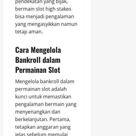
pendekatan yang bijak,
bermain slot high stakes
bisa menjadi pengalaman
yang mengasyikkan namun
tetap aman.
Cara Mengelola
Bankroll dalam
Permainan Slot
Mengelola bankroll dalam
permainan slot adalah
kunci untuk memastikan
pengalaman bermain yang
menyenangkan dan
berkelanjutan. Pertama,
tetapkan anggaran yang
jelas sebelum memulai