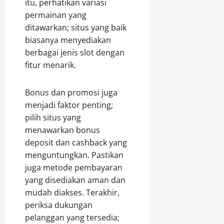
itu, perhatikan variasi
permainan yang
ditawarkan; situs yang baik
biasanya menyediakan
berbagai jenis slot dengan
fitur menarik.
Bonus dan promosi juga
menjadi faktor penting;
pilih situs yang
menawarkan bonus
deposit dan cashback yang
menguntungkan. Pastikan
juga metode pembayaran
yang disediakan aman dan
mudah diakses. Terakhir,
periksa dukungan
pelanggan yang tersedia;