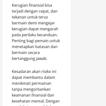
Kerugian finansial bisa
terjadi dengan cepat, dan
tekanan untuk terus
bermain demi mengejar
kerugian dapat mengarah
pada perilaku kecanduan.
Penting bagi pemain untuk
menetapkan batasan dan
bermain secara
bertanggung jawab.
Kesadaran akan risiko ini
dapat membantu dalam
menikmati permainan
tanpa mengorbankan
keamanan finansial dan
kesehatan mental. Dengan