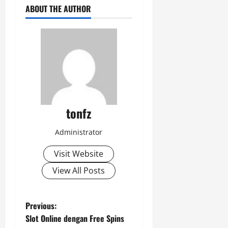
ABOUT THE AUTHOR
tonfz
Administrator
Visit Website
View All Posts
P
Previous:
Slot Online dengan Free Spins