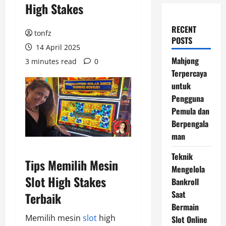
High Stakes
RECENT
tonfz
POSTS
14 April 2025
Mahjong
3 minutes read
0
Terpercaya
untuk
Pengguna
Pemula dan
Berpengala
man
Teknik
Tips Memilih Mesin
Mengelola
Slot High Stakes
Bankroll
Saat
Terbaik
Bermain
Memilih mesin
slot
high
Slot Online