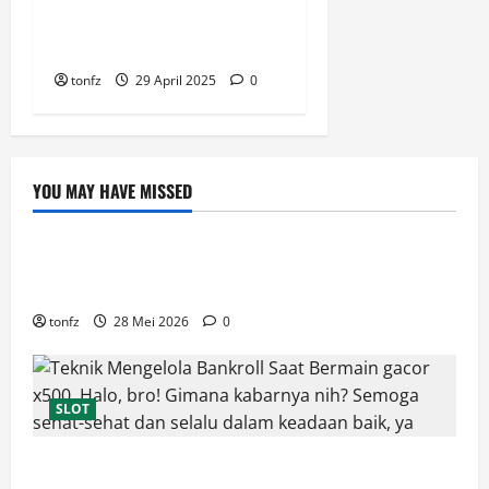
Dopamin dan Sensasi
Menang di Slot Online
tonfz
29 April 2025
0
YOU MAY HAVE MISSED
SLOT
Mahjong Terpercaya untuk Pengguna Pemula dan
Berpengalaman
tonfz
28 Mei 2026
0
SLOT
Teknik Mengelola Bankroll Saat Bermain Slot Online