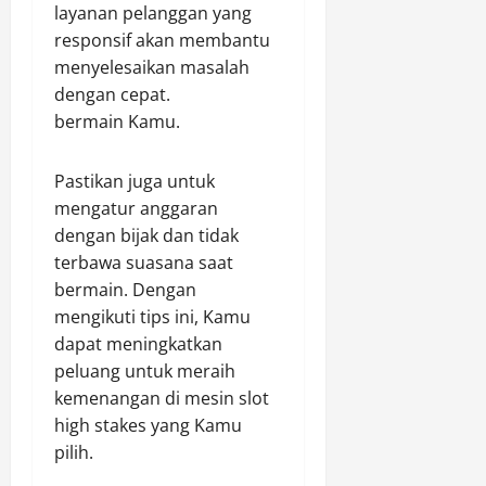
layanan pelanggan yang
responsif akan membantu
menyelesaikan masalah
dengan cepat.
bermain Kamu.
Pastikan juga untuk
mengatur anggaran
dengan bijak dan tidak
terbawa suasana saat
bermain. Dengan
mengikuti tips ini, Kamu
dapat meningkatkan
peluang untuk meraih
kemenangan di mesin slot
high stakes yang Kamu
pilih.